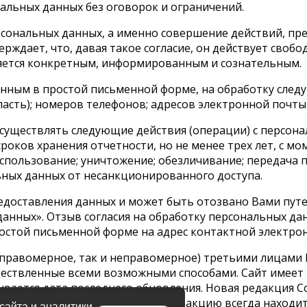
альных данных без оговорок и ограничений.
сональных данных, а именно совершение действий, преду
рждает, что, давая такое согласие, он действует свобод
яется конкретным, информированным и сознательным.
енным в простой письменной форме, на обработку след
ласть); номеров телефонов; адресов электронной почты (
существлять следующие действия (операции) с персона
ков хранения отчетности, но не менее трех лет, с мо
пользование; уничтожение; обезличивание; передача по 
ных данных от несанкционированного доступа.
редоставления данных и может быть отозвано Вами пут
 данных». Отзыв согласия на обработку персональных д
стой письменной форме на адрес контактной электронн
ак правомерное, так и неправомерное) третьими лицам
ществленные всеми возможными способами. Сайт имеет 
вается дата последнего обновления. Новая редакция Со
ия. Ссылка на действующую редакцию всегда находится н
айта и аналитики.