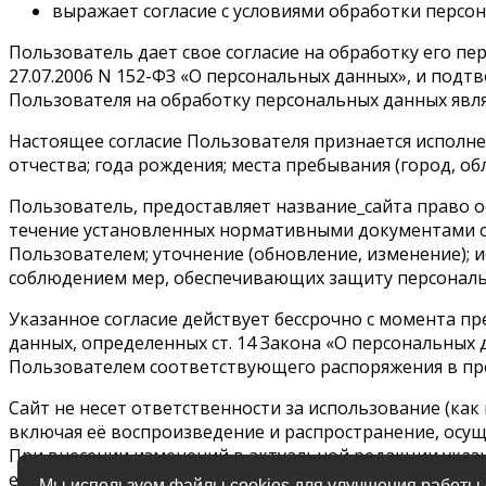
выражает согласие с условиями обработки персон
Пользователь дает свое согласие на обработку его пер
27.07.2006 N 152-ФЗ «О персональных данных», и подтве
Пользователя на обработку персональных данных явл
Настоящее согласие Пользователя признается исполн
отчества; года рождения; места пребывания (город, об
Пользователь, предоставляет название_сайта право о
течение установленных нормативными документами сро
Пользователем; уточнение (обновление, изменение); ис
соблюдением мер, обеспечивающих защиту персональ
Указанное согласие действует бессрочно с момента п
данных, определенных ст. 14 Закона «О персональных
Пользователем соответствующего распоряжения в про
Сайт не несет ответственности за использование (к
включая её воспроизведение и распространение, осу
При внесении изменений в актуальной редакции указы
если иное не предусмотрено новой редакцией Соглашен
Мы используем файлы cookies для улучшения работы с